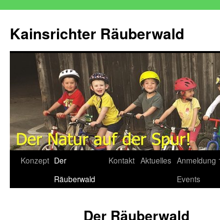
Zum
Inhalt
Kainsrichter Räuberwald
springen
Konzept
Der
Kontakt
Aktuelles
Anmeldung 
Räuberwald
Events
Der Räuberwald