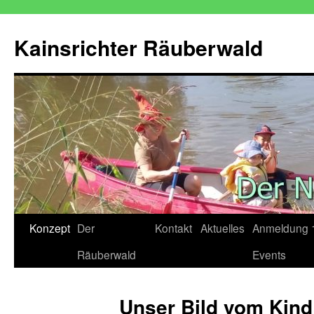
Zum
Inhalt
Kainsrichter Räuberwald
springen
Konzept
Der
Kontakt
Aktuelles
Anmeldung 
Räuberwald
Events
Unser Bild vom Kind