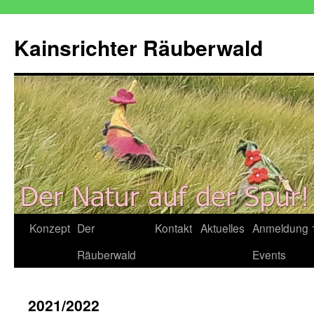
Zum
Inhalt
Kainsrichter Räuberwald
springen
Konzept
Der
Kontakt
Aktuelles
Anmeldung 
Räuberwald
Events
2021/2022